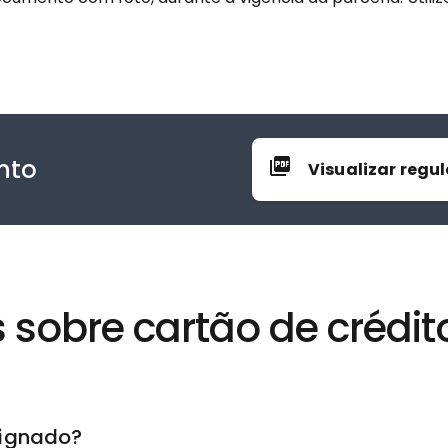
nto
Visualizar reg
s sobre cartão de crédi
signado?