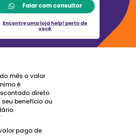
Falar com consultor
Encontre uma loja help! perto de
você
do mês o valor
nimo é
scontado direto
 seu benefício ou
lário
valor pago de