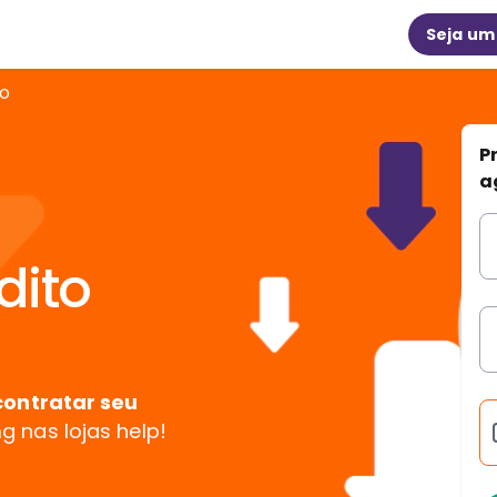
Seja um
do
P
a
dito
ontratar seu
 nas lojas help!