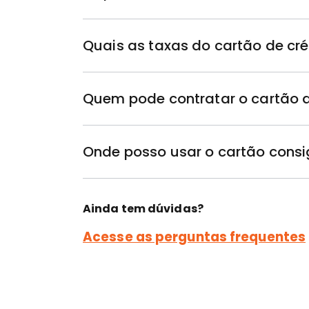
Toque
para
Quais as taxas do cartão de cr
expandir
Toque
para
Quem pode contratar o cartão 
expandir
Toque
para
Onde posso usar o cartão cons
expandir
Toque
para
expandir
Ainda tem dúvidas?
Acesse as perguntas frequentes