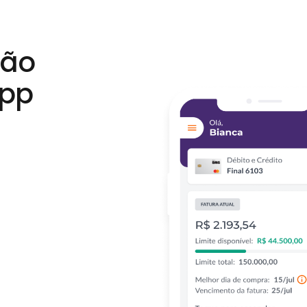
tão
app