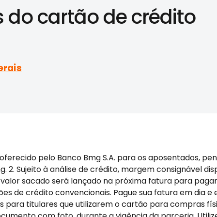
 do cartão de crédito
erais
oferecido pelo Banco Bmg S.A. para os aposentados, pens
 2. Sujeito à análise de crédito, margem consignável dis
e o valor sacado será lançado na próxima fatura para pa
 de crédito convencionais. Pague sua fatura em dia e ev
 para titulares que utilizarem o cartão para compras fí
mento com foto, durante a vigência da parceria. Utiliz