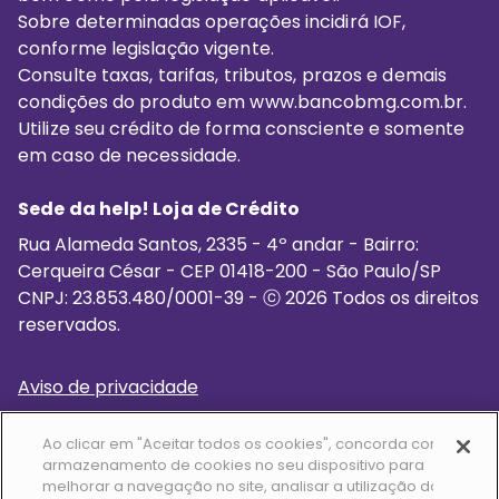
Sobre determinadas operações incidirá IOF,
conforme legislação vigente.
Consulte taxas, tarifas, tributos, prazos e demais
condições do produto em www.bancobmg.com.br.
Utilize seu crédito de forma consciente e somente
em caso de necessidade.
Sede da help! Loja de Crédito
Rua Alameda Santos, 2335 - 4º andar - Bairro:
Cerqueira César - CEP ‍01418-200 - São Paulo/SP
CNPJ: 23.853.480/0001-39 - ⓒ 2026 Todos os direitos
reservados.
Aviso de privacidade
Termo de uso
Ao clicar em "Aceitar todos os cookies", concorda com o
Cookies que utilizamos
armazenamento de cookies no seu dispositivo para
melhorar a navegação no site, analisar a utilização do
Política de segurança