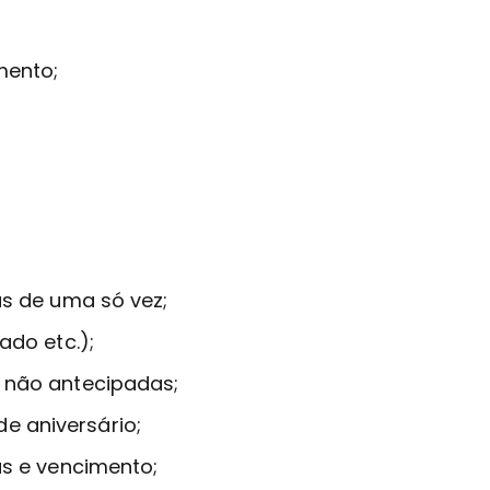
mento;
as de uma só vez;
ado etc.);
a não antecipadas;
e aniversário;
as e vencimento;