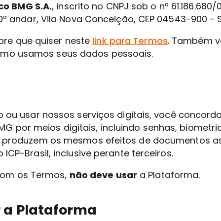
co BMG S.A.
, inscrito no CNPJ sob o nº 61.186.680
 10º andar, Vila Nova Conceição, CEP 04543-900 - 
re que quiser neste
link para Termos
. Também v
omo usamos seus dados pessoais.
ivo ou usar nossos serviços digitais, você conco
G por meios digitais, incluindo senhas, biometr
l e produzem os mesmos efeitos de documentos a
 ICP-Brasil, inclusive perante terceiros.
om os Termos,
não deve usar
a Plataforma.
r a Plataforma