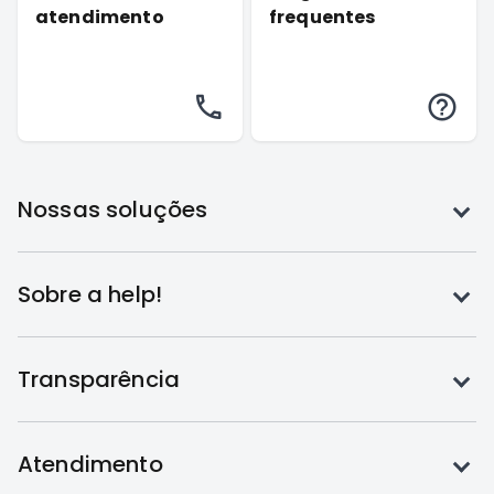
atendimento
frequentes
Toque
Nossas soluções
para
expandir
Toque
Sobre a help!
para
expandir
Toque
Transparência
para
expandir
Toque
Atendimento