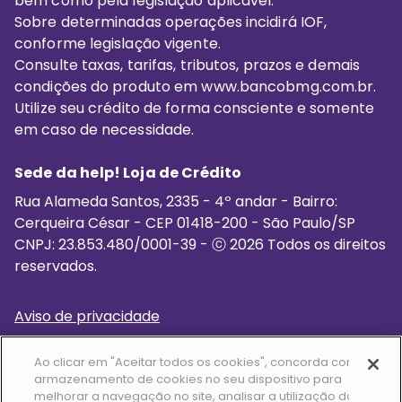
bem como pela legislação aplicável.
Sobre determinadas operações incidirá IOF,
conforme legislação vigente.
Consulte taxas, tarifas, tributos, prazos e demais
condições do produto em www.bancobmg.com.br.
Utilize seu crédito de forma consciente e somente
em caso de necessidade.
Sede da help! Loja de Crédito
Rua Alameda Santos, 2335 - 4º andar - Bairro:
Cerqueira César - CEP ‍01418-200 - São Paulo/SP
CNPJ: 23.853.480/0001-39 - ⓒ 2026 Todos os direitos
reservados.
Aviso de privacidade
Termo de uso
Ao clicar em "Aceitar todos os cookies", concorda com o
Cookies que utilizamos
armazenamento de cookies no seu dispositivo para
melhorar a navegação no site, analisar a utilização do