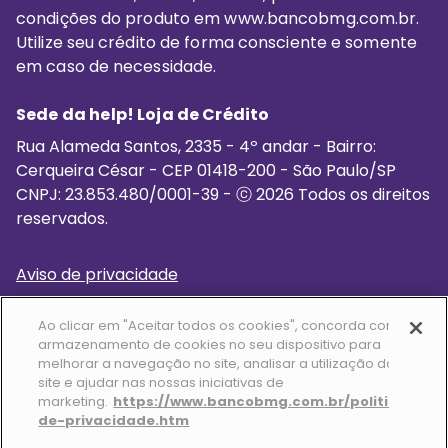
condições do produto em www.bancobmg.com.br.
Utilize seu crédito de forma consciente e somente
em caso de necessidade.
Sede da help! Loja de Crédito
Rua Alameda Santos, 2335 - 4º andar - Bairro:
Cerqueira César - CEP ‍01418-200 - São Paulo/SP
CNPJ: 23.853.480/0001-39 - ⓒ 2026 Todos os direitos
reservados.
Aviso de privacidade
Termo de uso
Ao clicar em "Aceitar todos os cookies", concorda com o
Cookies que utilizamos
armazenamento de cookies no seu dispositivo para
melhorar a navegação no site, analisar a utilização do
Política de segurança
site e ajudar nas nossas iniciativas de
Código de defesa do consumidor
marketing.
https://www.bancobmg.com.br/politica-
de-privacidade.htm