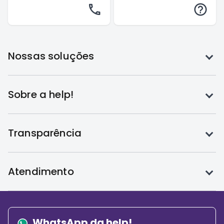
Toque
Nossas soluções
para
expandir
Toque
Sobre a help!
para
expandir
Toque
Transparência
para
expandir
Toque
Atendimento
para
expandir
WhatsApp da help!